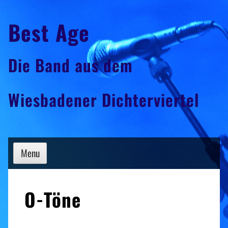
Skip
Best Age
to
content
Die Band aus dem
Wiesbadener Dichterviertel
Menu
O-Töne