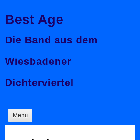
Skip
Best Age
to
content
Die Band aus dem
Wiesbadener
Dichterviertel
Menu