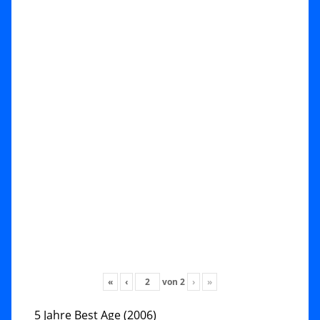
«
‹
von
2
›
»
5 Jahre Best Age (2006)