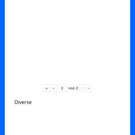
«
‹
von
2
›
»
Diverse