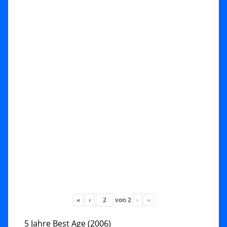
«
‹
von
2
›
»
5 Jahre Best Age (2006)