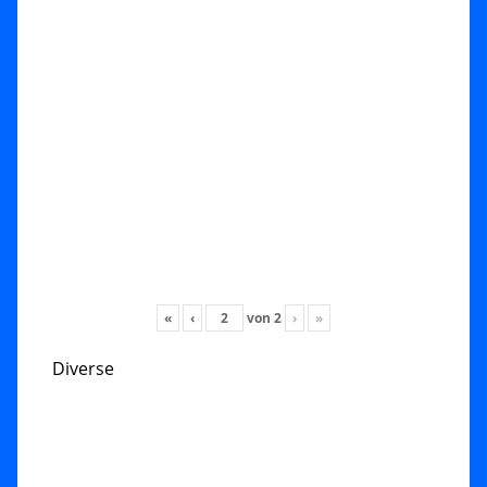
«
‹
von
2
›
»
Diverse