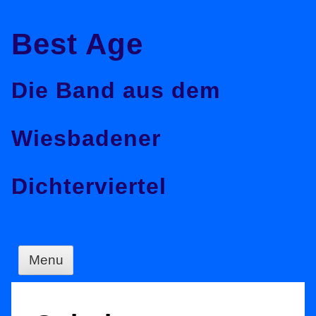
Skip
Best Age
to
content
Die Band aus dem
Wiesbadener
Dichterviertel
Menu