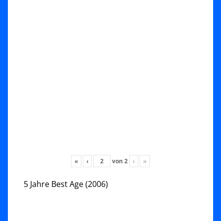
«
‹
von
2
›
»
5 Jahre Best Age (2006)