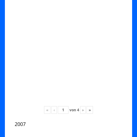
«
‹
von
4
›
»
2007