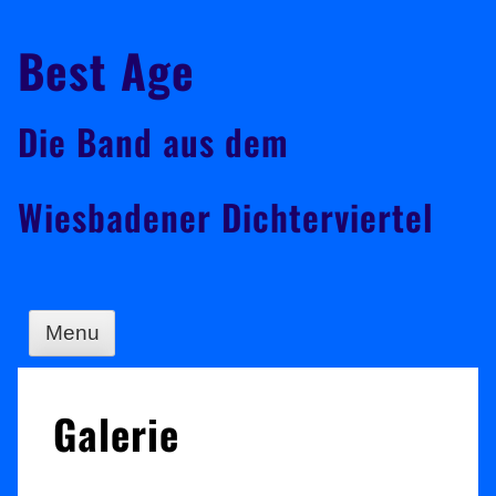
Skip
Best Age
to
content
Die Band aus dem
Wiesbadener Dichterviertel
Menu
Galerie