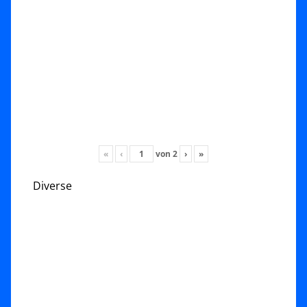
«
‹
von
2
›
»
Diverse