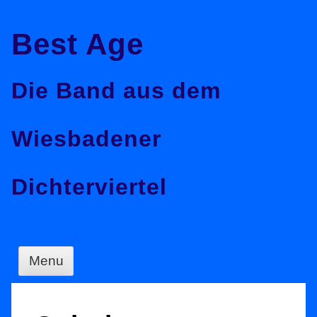
Skip
Best Age
to
content
Die Band aus dem
Wiesbadener
Dichterviertel
Menu