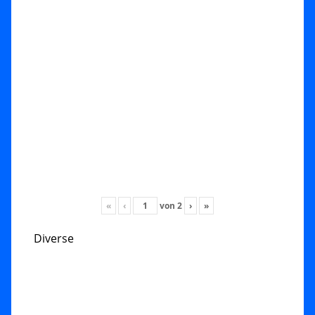
«
‹
von
2
›
»
Diverse