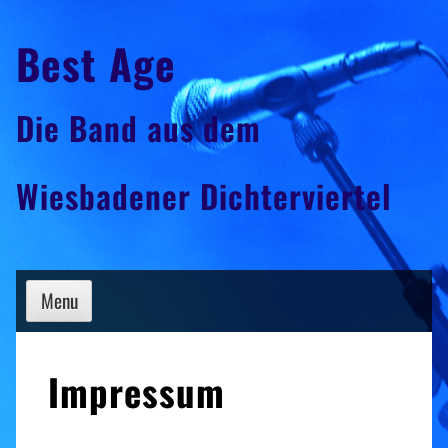
Skip
Best Age
to
content
Die Band aus dem
Wiesbadener Dichterviertel
Menu
Impressum